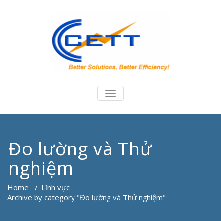
TOGGLE
NAVIGATION
Đo lường và Thử
nghiệm
Home
/
Lĩnh vực
Archive by category "Đo lường và Thử nghiệm"